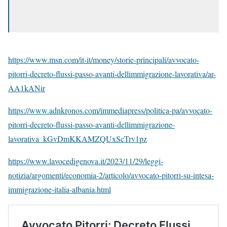
https://www.msn.com/it-it/money/storie-principali/avvocato-
pitorri-decreto-flussi-passo-avanti-dellimmigrazione-lavorativa/ar-
AA1kANir
https://www.adnkronos.com/immediapress/politica-pa/avvocato-
pitorri-decreto-flussi-passo-avanti-dellimmigrazione-
lavorativa_kGvDmKKAMZQUxScTrv1pz
https://www.lavocedigenova.it/2023/11/29/leggi-
notizia/argomenti/economia-2/articolo/avvocato-pitorri-su-intesa-
immigrazione-italia-albania.html