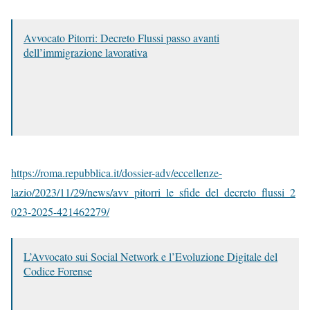
Avvocato Pitorri: Decreto Flussi passo avanti
dell’immigrazione lavorativa
https://roma.repubblica.it/dossier-adv/eccellenze-
lazio/2023/11/29/news/avv_pitorri_le_sfide_del_decreto_flussi_2
023-2025-421462279/
L’Avvocato sui Social Network e l’Evoluzione Digitale del
Codice Forense