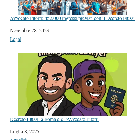
Avvocato Pitorri: 452.000 ingressi previsti con il Decreto Flussi
Data
Novembre 28, 2023
In relazione a
Legal
Decreto Flussi: a Roma c’è l’Avvocato Pitorri
Data
Luglio 8, 2025
In relazione a
Attualità