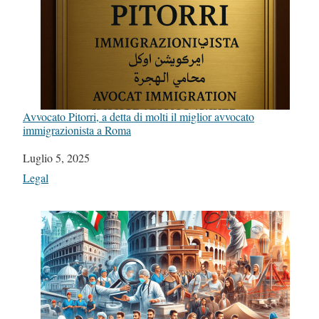
Avvocato Pitorri, a detta di molti il miglior avvocato
immigrazionista a Roma
Data
Luglio 5, 2025
In relazione a
Legal