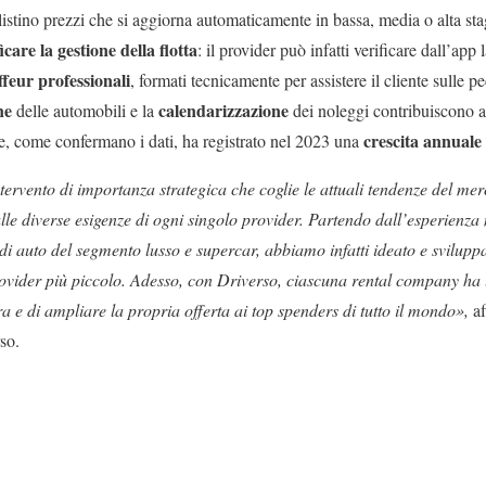
istino prezzi che si aggiorna automaticamente in bassa, media o alta sta
icare la gestione della flotta
: il provider può infatti verificare dall’app 
feur professionali
, formati tecnicamente per assistere il cliente sulle pe
one
calendarizzazione
delle automobili e la
dei noleggi contribuiscono 
crescita annual
e, come confermano i dati, ha registrato nel 2023 una
ervento di importanza strategica che coglie le attuali tendenze del me
alle diverse esigenze di ogni singolo provider. Partendo dall’esperienz
di auto del segmento lusso e supercar, abbiamo infatti ideato e svilup
provider più piccolo. Adesso, con Driverso, ciascuna rental company ha l
ra e di ampliare la propria offerta ai top spenders di tutto il mondo»,
af
so.