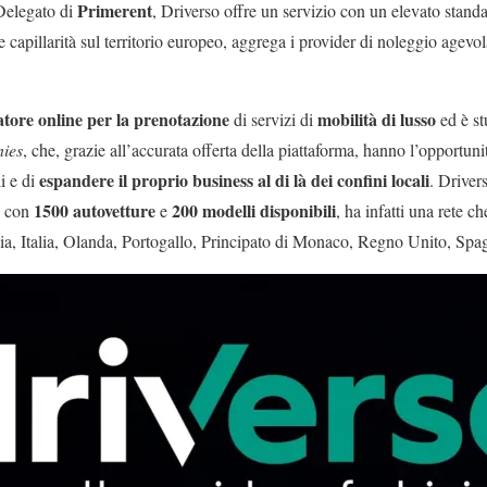
Primerent
Delegato di
, Driverso offre un servizio con un elevato standa
rte capillarità sul territorio europeo, aggrega i provider di noleggio agevol
tore online per la prenotazione
mobilità di lusso
di servizi di
ed è st
nies
, che, grazie all’accurata offerta della piattaforma, hanno l’opportuni
espandere il proprio business al di là dei confini locali
li e di
. Driver
1500 autovetture
200 modelli disponibili
i, con
e
, ha infatti una rete c
ia, Italia, Olanda, Portogallo, Principato di Monaco, Regno Unito, Spa