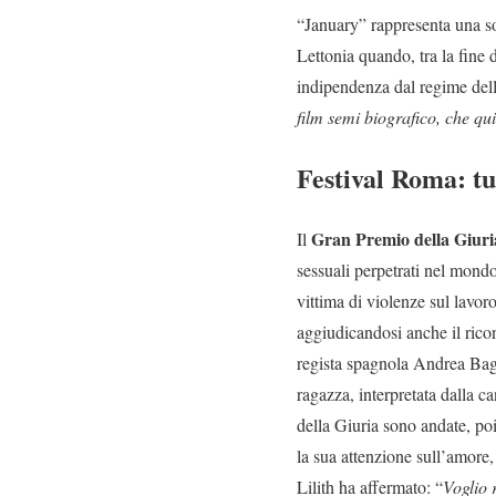
“January” rappresenta una sor
Lettonia quando, tra la fine d
indipendenza dal regime del
film semi biografico, che qu
Festival Roma: tut
Gran Premio della Giur
Il
sessuali perpetrati nel mondo
vittima di violenze sul lavo
aggiudicandosi anche il ric
regista spagnola Andrea Bagn
ragazza, interpretata dalla c
della Giuria sono andate, poi
la sua attenzione sull’amore,
Lilith ha affermato: “
Voglio 