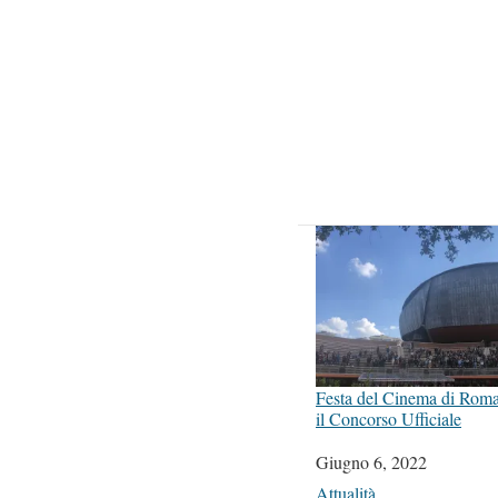
Festa del Cinema di Roma
il Concorso Ufficiale
Data
Giugno 6, 2022
In relazione a
Attualità