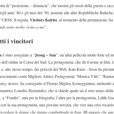
ta di “proiezione – denuncia”, che mostra gli orrori della guerra e racco
egli anni ’80 e gli inizi del ’90, insieme alle altre Repubbliche Baltiche, 
Viesturs Kairiss
l’URSS. Il regista,
, al momento della premiazione, ha 
indi sento molto vicino a me
”.
ti i vincitori
ia
Jeong – Sun
è stato assegnato a “
”, un’altra pellicola molto forte ed i
 dell’online in Corea del Sud. La protagonista, che dà il nome al film, 
ro e, allo stesso tempo, dei pericoli del Web. Kim Kum – Soon ha prestat
onoscimento come Migliore Attrice Protagonista “Monica Vitti”. “Ramona
ey, invece, ha conseguito il Premio Miglior Sceneggiatura, mettendo al
antautrice Lourdes Hernandez, che si chiede quale sia il vero senso dell
, a “Foudre”, una per la fotografia, l’altra per la protagonista, Lilith Gr
 con la sua protagonista, una giovane novizia, che vive una crisi vocazio
ricordare le donne che stanno combattendo in Iran. Mi auguro che ques