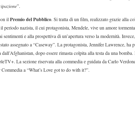
cipazione
”.
Premio del Pubblico
con il
. Si tratta di un film, realizzato grazie alla 
l periodo nazista, il cui protagonista, Mendele, vive un amore tormentato
ai sentimenti e alla prospettiva di un’apertura verso la modernità. Invec
ato assegnato a “Caseway”. La protagonista, Jennifer Lawrence, ha pre
 dall’Afghanistan, dopo essere rimasta colpita alla testa da una bomba. Il
eTV+. La sezione riservata alla commedia e guidata da Carlo Verdone 
 Commedia a “What’s Love got to do with it?”.