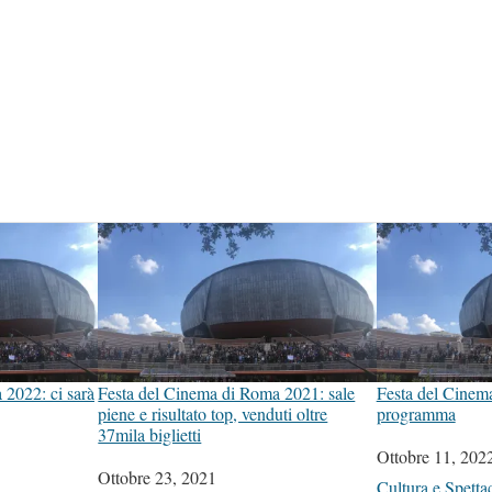
 2022: ci sarà
Festa del Cinema di Roma 2021: sale
Festa del Cinem
piene e risultato top, venduti oltre
programma
37mila biglietti
Data
Ottobre 11, 202
Data
Ottobre 23, 2021
In relazione a
Cultura e Spetta