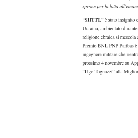
sprone per la lotta all’eman
SHTTL
“
” è stato insignito 
Ucraina, ambientato durante i
religione ebraica si mescola 
Premio BNL PNP Paribas è st
ingegnere militare che rientra
prossimo 4 novembre su Appl
“Ugo Tognazzi” alla Miglior