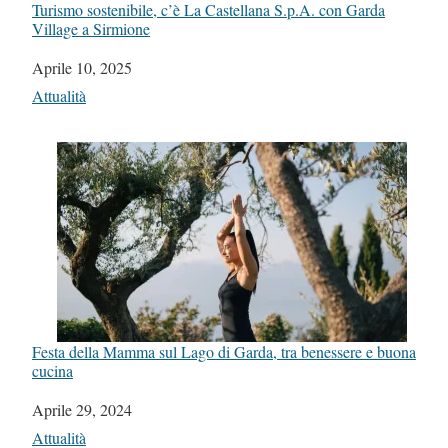
Turismo sostenibile, c’è La Castellana S.p.A. con Garda
Village a Sirmione
Data
Aprile 10, 2025
In relazione a
Attualità
Festa della Mamma sul Lago di Garda, tra benessere e buona
cucina
Data
Aprile 29, 2024
In relazione a
Attualità