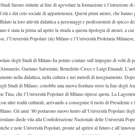
Studi furono istituite al fine di agevolare la formazione e l’istruzione
l’età e dal ceto sociale di appartenenza. Questi primi atenei, che hanno g
idato la loro attività didattica a personaggi e professionisti di spicco de
no è stata la prima ad aprire la strada a questa tipologia di atenei, a cui
se, l’Università Popolare (in) Milano e l’Università Proletaria Milanes
.
olare degli Studi di Milano ha potuto contare sull’impegno di volti di par
’Annunzio, Gaetano Salvemini, Benedetto Croce e Luigi Einaudi. L’arri
ento nella didattica, nella cultura e nei metodi di insegnamento. Dopo
 degli Studi di Milano, conobbe una nuova fioritura verso la fine degli 
e Tina, che l’Università Popolare di Milano riprese quota. La Lagostena,
con altre realtà culturali, arrivando a conseguire il ruolo di Presidente 
ilano. Gli anni ‘80 portarono nuovo lustro all’Università Popolare degli 
erulano diede vita alla Confederazione Nazionale delle Università Popola
tiche e note Università Popolari, pronte ad aprirsi al futuro e all’innova