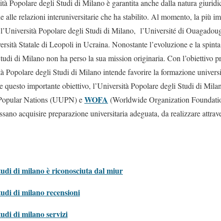
tà Popolare degli Studi di Milano è garantita anche dalla natura giuridic
ie alle relazioni interuniversitarie che ha stabilito. Al momento, la più i
tra l’Università Popolare degli Studi di Milano, l’Université di Ouagado
rsità Statale di Leopoli in Ucraina. Nonostante l’evoluzione e la spinta 
tudi di Milano non ha perso la sua mission originaria. Con l’obiettivo pr
 Popolare degli Studi di Milano intende favorire la formazione universita
e questo importante obiettivo, l’Università Popolare degli Studi di Milan
WOFA
d Popular Nations (UUPN) e
(Worldwide Organization Foundation
sano acquisire preparazione universitaria adeguata, da realizzare attrave
tudi di milano è riconosciuta dal miur
tudi di milano recensioni
tudi di milano servizi