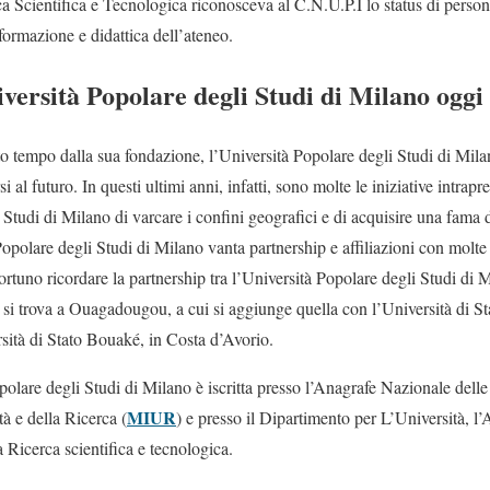
ca Scientifica e Tecnologica riconosceva al C.N.U.P.I lo status di person
 formazione e didattica dell’ateneo.
niversità Popolare degli Studi di Milano oggi
to tempo dalla sua fondazione, l’Università Popolare degli Studi di Mil
si al futuro. In questi ultimi anni, infatti, sono molte le iniziative intr
 Studi di Milano di varcare i confini geografici e di acquisire una fama d
opolare degli Studi di Milano vanta partnership e affiliazioni con molte 
rtuno ricordare la partnership tra l’Università Popolare degli Studi di M
si trova a Ouagadougou, a cui si aggiunge quella con l’Università di S
sità di Stato Bouaké, in Costa d’Avorio.
polare degli Studi di Milano è iscritta presso l’Anagrafe Nazionale dell
MIUR
tà e della Ricerca (
) e presso il Dipartimento per L’Università, l’
 Ricerca scientifica e tecnologica.