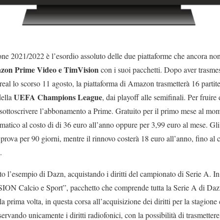
ione 2021/2022 è l’esordio assoluto delle due piattaforme che ancora non
zon Prime Video e TimVision
con i suoi pacchetti. Dopo aver trasmes
real lo scorso 11 agosto, la piattaforma di Amazon trasmetterà 16 partite,
UEFA Champions League
della
, dai playoff alle semifinali. Per fruire 
ottoscrivere l’abbonamento a Prime. Gratuito per il primo mese al mom
matico al costo di di 36 euro all’anno oppure per 3,99 euro al mese. Gli
i prova per 90 giorni, mentre il rinnovo costerà 18 euro all’anno, fino al
.
to l’esempio di Dazn, acquistando i diritti del campionato di Serie A. In 
ION Calcio e Sport”, pacchetto che comprende tutta la Serie A di D
a prima volta, in questa corsa all’acquisizione dei diritti per la stagione
ervando unicamente i diritti radiofonici, con la possibilità di trasmetter