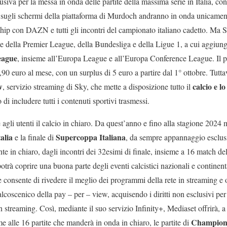
siva per la messa in onda delle partite della massima serie in Italia, con
tti, sugli schermi della piattaforma di Murdoch andranno in onda unicame
ship con DAZN e tutti gli incontri del campionato italiano cadetto. Ma S
te della Premier League, della Bundesliga e della Ligue 1, a cui aggiun
ague
, insieme all’Europa League e all’Europa Conference League. Il pacc
,90 euro al mese, con un surplus di 5 euro a partire dal 1° ottobre. Tuttav
w
calcio e lo
, servizio streaming di Sky, che mette a disposizione tutto il
 di includere tutti i contenuti sportivi trasmessi.
 agli utenti il calcio in chiaro. Da quest’anno e fino alla stagione 2024
alia
Supercoppa Italiana
e la finale di
, da sempre appannaggio esclusi
mente in chiaro, dagli incontri dei 32esimi di finale, insieme a 16 matc
rà coprire una buona parte degli eventi calcistici nazionali e continenta
e consente di rivedere il meglio dei programmi della rete in streaming e
lcoscenico della pay – per – view, acquisendo i diritti non esclusivi per
reaming. Così, mediante il suo servizio Infinity+, Mediaset offrirà, a
Champion
e alle 16 partite che manderà in onda in chiaro, le partite di