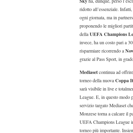
Sky
ha, dunque, perso l’esclu
ridotto all’essenziale. Infa
ogni giornata, ma in partner
proponendo le migliori parti
UEFA Champions Le
della
invece, ha un costo pari a 30
No
risparmiare ricorrendo a
grazie al Pass Sport, in grado
Mediaset
continua ad offrire
Coppa It
torneo della nuova
sarà visibile in live e total
League. E, in questo modo pot
servizio targato Mediaset ch
Monzese torna a calcare il pa
UEFA Champions League in st
torneo più importante. Insiem