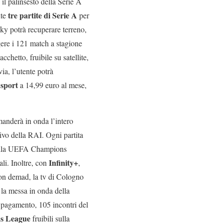
 il palinsesto della Serie A
tre partite di Serie A
nte
per
ky potrà recuperare terreno,
gere i 121 match a stagione
hetto, fruibile su satellite,
ia, l’utente potrà
 sport
a 14,99 euro al mese,
 manderà in onda l’intero
vo della RAI. Ogni partita
h della UEFA Champions
Infinity+
li. Inoltre, con
,
 on demad, la tv di Cologno
 la messa in onda della
 pagamento, 105 incontri del
s League
fruibili sulla