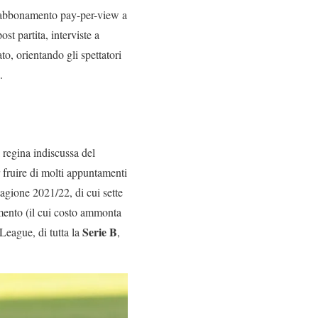
n abbonamento pay-per-view a
st partita, interviste a
ato, orientando gli spettatori
.
 regina indiscussa del
r fruire di molti appuntamenti
tagione 2021/22, di cui sette
amento (il cui costo ammonta
Serie B
League, di tutta la
,