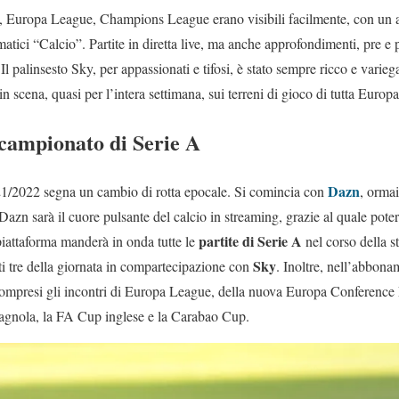
i, Europa League, Champions League erano visibili facilmente, con u
atici “Calcio”. Partite in diretta live, ma anche approfondimenti, pre e po
. Il palinsesto Sky, per appassionati e tifosi, è stato sempre ricco e varieg
n scena, quasi per l’intera settimana, sui terreni di gioco di tutta Europa
 campionato di Serie A
Dazn
021/2022 segna un cambio di rotta epocale. Si comincia con
, ormai
 Dazn sarà il cuore pulsante del calcio in streaming, grazie al quale pote
partite di Serie A
piattaforma manderà in onda tutte le
nel corso della s
Sky
anti tre della giornata in compartecipazione con
. Inoltre, nell’abbon
ompresi gli incontri di Europa League, della nuova Europa Conference 
pagnola, la FA Cup inglese e la Carabao Cup.