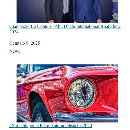
Giampaolo Lo Conte all’Abu Dhabi International Boat Show
2024
Data
Gennaio 9, 2025
In relazione a
News
I Siti Utili per le Fiere Automobilistiche 2020