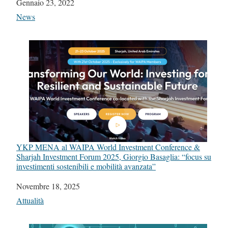
Data
Gennaio 23, 2022
In relazione a
News
YKP MENA al WAIPA World Investment Conference &
Sharjah Investment Forum 2025, Giorgio Basaglia: “focus su
investimenti sostenibili e mobilità avanzata”
Data
Novembre 18, 2025
In relazione a
Attualità