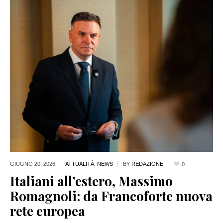
GIUGNO 20,
2026
ATTUALITÀ
,
NEWS
BY
REDAZIONE
0
Italiani all’estero, Massimo
Romagnoli: da Francoforte nuova
rete europea