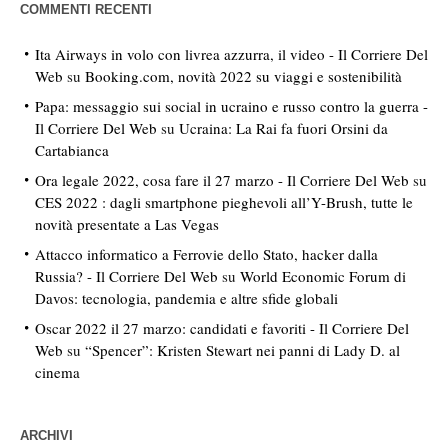
COMMENTI RECENTI
Ita Airways in volo con livrea azzurra, il video - Il Corriere Del
Web
su
Booking.com, novità 2022 su viaggi e sostenibilità
Papa: messaggio sui social in ucraino e russo contro la guerra -
Il Corriere Del Web
su
Ucraina: La Rai fa fuori Orsini da
Cartabianca
Ora legale 2022, cosa fare il 27 marzo - Il Corriere Del Web
su
CES 2022 : dagli smartphone pieghevoli all’Y-Brush, tutte le
novità presentate a Las Vegas
Attacco informatico a Ferrovie dello Stato, hacker dalla
Russia? - Il Corriere Del Web
su
World Economic Forum di
Davos: tecnologia, pandemia e altre sfide globali
Oscar 2022 il 27 marzo: candidati e favoriti - Il Corriere Del
Web
su
“Spencer”: Kristen Stewart nei panni di Lady D. al
cinema
ARCHIVI