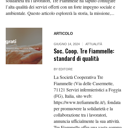
solidarietà tra i lavoratori, Tre Fiammelle ha saputo coniugare
l’alta qualità dei servizi offerti con un forte impegno sociale e
ambientale. Questo articolo esplorerà la storia, la missione,...
ARTICOLO
GIUGNO 14, 2024
ATTUALITÀ
Soc. Coop. Tre Fiammelle:
standard di qualità
BY
EDITORE
La Società Cooperativa Tre
Fiammelle (Via delle Casermette,
71121 Servizi infermieristici a Foggia
(FG), Italia, sito web:
https://www.trefiammelle.it/), fondata
per promuovere la solidarietà e la
collaborazione tra i lavoratori,
annuncia ufficialmente la sua attività.
Tre Fiammelle offre una vasta gamma