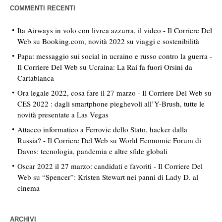
COMMENTI RECENTI
Ita Airways in volo con livrea azzurra, il video - Il Corriere Del
Web
su
Booking.com, novità 2022 su viaggi e sostenibilità
Papa: messaggio sui social in ucraino e russo contro la guerra -
Il Corriere Del Web
su
Ucraina: La Rai fa fuori Orsini da
Cartabianca
Ora legale 2022, cosa fare il 27 marzo - Il Corriere Del Web
su
CES 2022 : dagli smartphone pieghevoli all’Y-Brush, tutte le
novità presentate a Las Vegas
Attacco informatico a Ferrovie dello Stato, hacker dalla
Russia? - Il Corriere Del Web
su
World Economic Forum di
Davos: tecnologia, pandemia e altre sfide globali
Oscar 2022 il 27 marzo: candidati e favoriti - Il Corriere Del
Web
su
“Spencer”: Kristen Stewart nei panni di Lady D. al
cinema
ARCHIVI