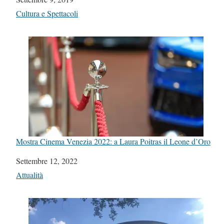
In relazione a
Cultura e Spettacoli
Mostra Cinema Venezia 2022: a Laura Poitras il Leone d’Oro
Data
Settembre 12, 2022
In relazione a
Attualità