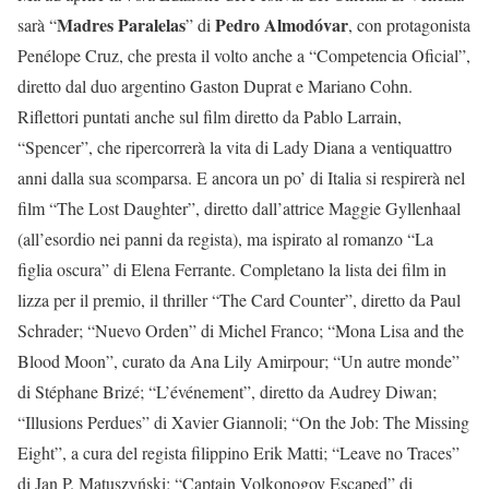
Madres Paralelas
Pedro Almodóvar
sarà “
” di
, con protagonista
Penélope Cruz, che presta il volto anche a “Competencia Oficial”,
diretto dal duo argentino Gaston Duprat e Mariano Cohn.
Riflettori puntati anche sul film diretto da Pablo Larrain,
“Spencer”, che ripercorrerà la vita di Lady Diana a ventiquattro
anni dalla sua scomparsa. E ancora un po’ di Italia si respirerà nel
film “The Lost Daughter”, diretto dall’attrice Maggie Gyllenhaal
(all’esordio nei panni da regista), ma ispirato al romanzo “La
figlia oscura” di Elena Ferrante. Completano la lista dei film in
lizza per il premio, il thriller “The Card Counter”, diretto da Paul
Schrader; “Nuevo Orden” di Michel Franco; “Mona Lisa and the
Blood Moon”, curato da Ana Lily Amirpour; “Un autre monde”
di Stéphane Brizé; “L’événement”, diretto da Audrey Diwan;
“Illusions Perdues” di Xavier Giannoli; “On the Job: The Missing
Eight”, a cura del regista filippino Erik Matti; “Leave no Traces”
di Jan P. Matuszyński; “Captain Volkonogov Escaped” di