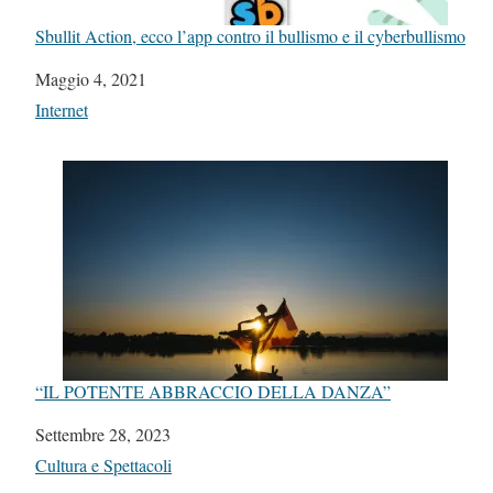
Sbullit Action, ecco l’app contro il bullismo e il cyberbullismo
Data
Maggio 4, 2021
In relazione a
Internet
“IL POTENTE ABBRACCIO DELLA DANZA”
Data
Settembre 28, 2023
In relazione a
Cultura e Spettacoli