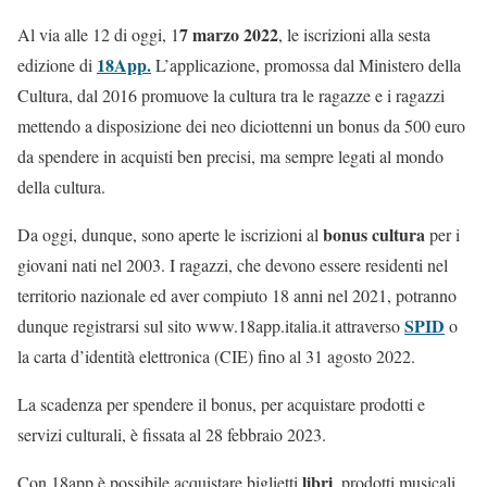
7 marzo 2022
Al via alle 12 di oggi, 1
, le iscrizioni alla sesta
18App.
edizione di
L’applicazione, promossa dal Ministero della
Cultura, dal 2016 promuove la cultura tra le ragazze e i ragazzi
mettendo a disposizione dei neo diciottenni un bonus da 500 euro
da spendere in acquisti ben precisi, ma sempre legati al mondo
della cultura.
bonus cultura
Da oggi, dunque, sono aperte le iscrizioni al
per i
giovani nati nel 2003. I ragazzi, che devono essere residenti nel
territorio nazionale ed aver compiuto 18 anni nel 2021, potranno
SPID
dunque registrarsi sul sito www.18app.italia.it attraverso
o
la carta d’identità elettronica (CIE) fino al 31 agosto 2022.
La scadenza per spendere il bonus, per acquistare prodotti e
servizi culturali, è fissata al 28 febbraio 2023.
libri
Con 18app è possibile acquistare biglietti
, prodotti musicali,