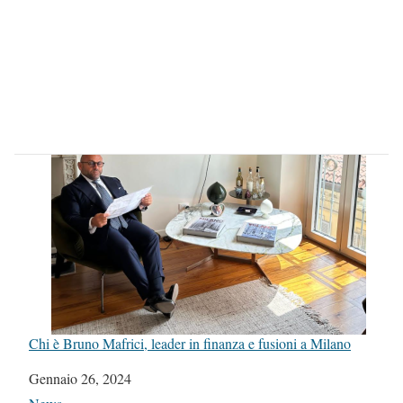
Chi è Bruno Mafrici, leader in finanza e fusioni a Milano
Data
Gennaio 26, 2024