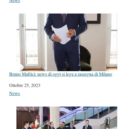
In relazione a
News
Bruno Mafrici: news di oggi si lega a rassegna di Milano
Data
Ottobre 25, 2023
In relazione a
News