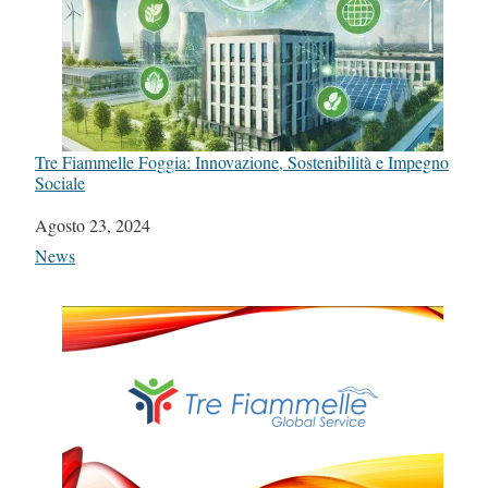
Tre Fiammelle Foggia: Innovazione, Sostenibilità e Impegno
Sociale
Data
Agosto 23, 2024
In relazione a
News