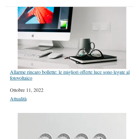
Allarme rincaro bollette: le migliori offerte luce sono legate al
fotovoltaico
Data
Ottobre 11, 2022
In relazione a
Attualità