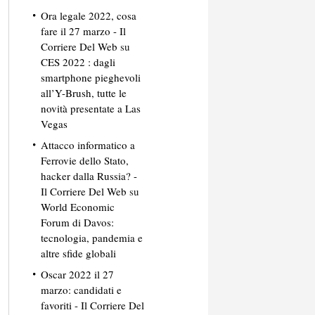
Ora legale 2022, cosa
fare il 27 marzo - Il
Corriere Del Web
su
CES 2022 : dagli
smartphone pieghevoli
all’Y-Brush, tutte le
novità presentate a Las
Vegas
Attacco informatico a
Ferrovie dello Stato,
hacker dalla Russia? -
Il Corriere Del Web
su
World Economic
Forum di Davos:
tecnologia, pandemia e
altre sfide globali
Oscar 2022 il 27
marzo: candidati e
favoriti - Il Corriere Del