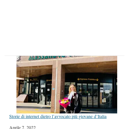
Storie di internet dietro l’avvocato più giovane d’Italia
Data
Aprile 7, 2022