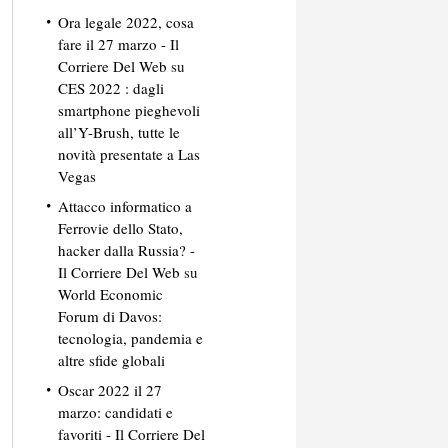
Ora legale 2022, cosa
fare il 27 marzo - Il
Corriere Del Web
su
CES 2022 : dagli
smartphone pieghevoli
all’Y-Brush, tutte le
novità presentate a Las
Vegas
Attacco informatico a
Ferrovie dello Stato,
hacker dalla Russia? -
Il Corriere Del Web
su
World Economic
Forum di Davos:
tecnologia, pandemia e
altre sfide globali
Oscar 2022 il 27
marzo: candidati e
favoriti - Il Corriere Del