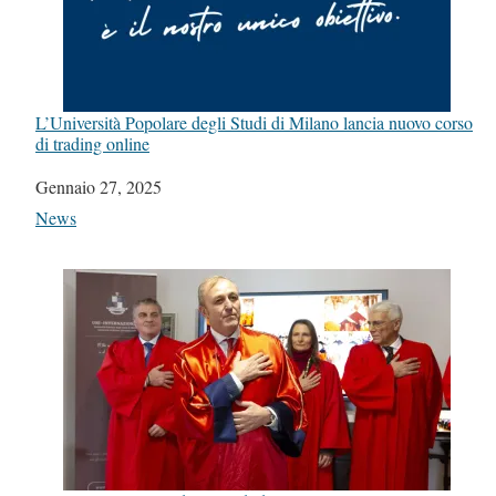
L’Università Popolare degli Studi di Milano lancia nuovo corso
di trading online
Data
Gennaio 27, 2025
In relazione a
News