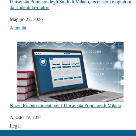
Università Popolare degli Studi di Milano, recensioni e opinioni
da studenti lavoratori
Data
Maggio 22, 2026
In relazione a
Attualità
Nuovi Riconoscimenti per l’Università Popolare di Milano
Data
Agosto 19, 2024
In relazione a
Legal