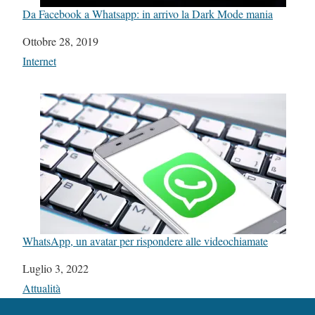
Da Facebook a Whatsapp: in arrivo la Dark Mode mania
Data
Ottobre 28, 2019
In relazione a
Internet
WhatsApp, un avatar per rispondere alle videochiamate
Data
Luglio 3, 2022
In relazione a
Attualità