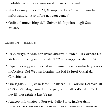
mobilità, sicurezza e rinnovo del parco circolante
Blackstone punta sull’AI, Giampaolo Lo Conte: “potere in
infrastrutture, vero affare nei data center”
Online il nuovo blog dell’Università Popolare degli Studi di
Milano
COMMENTI RECENTI
Ita Airways in volo con livrea azzurra, il video - Il Corriere Del
Web
su
Booking.com, novità 2022 su viaggi e sostenibilità
Papa: messaggio sui social in ucraino e russo contro la guerra -
Il Corriere Del Web
su
Ucraina: La Rai fa fuori Orsini da
Cartabianca
Ora legale 2022, cosa fare il 27 marzo - Il Corriere Del Web
su
CES 2022 : dagli smartphone pieghevoli all’Y-Brush, tutte le
novità presentate a Las Vegas
Attacco informatico a Ferrovie dello Stato, hacker dalla
Russia? - Il Corriere Del Web
su
World Economic Forum di