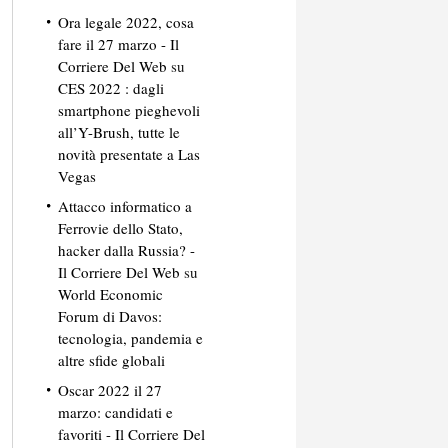
Ora legale 2022, cosa
fare il 27 marzo - Il
Corriere Del Web
su
CES 2022 : dagli
smartphone pieghevoli
all’Y-Brush, tutte le
novità presentate a Las
Vegas
Attacco informatico a
Ferrovie dello Stato,
hacker dalla Russia? -
Il Corriere Del Web
su
World Economic
Forum di Davos:
tecnologia, pandemia e
altre sfide globali
Oscar 2022 il 27
marzo: candidati e
favoriti - Il Corriere Del