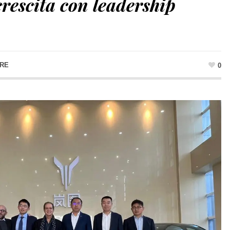
 crescita con leadership
ORE
0