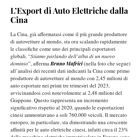
L’Export di Auto Elettriche dalla
Cina
La Cina, già affermatasi come il più grande produttore
di autovetture al mondo, sta ora scalando rapidamente
le classifiche come uno dei principali esportatori
globali. “
Stiamo parlando dell’alba di un nuovo
dominio
”, afferma
(nella foto che segue)
Bruno Mafrici
all’analisi dei recenti dati indicanti la Cina come primo
produttore di autovetture al mondo con 2,45 milioni di
auto esportate nei primi tre trimestri del 2023,
avvicinandosi così notevolmente ai 2,48 milioni del
Giappone. Questo rappresenta un incremento
significativo rispetto al 2020, quando le esportazioni
cinesi ammontavano a soli 760.000 veicoli. Il mercato
europeo, in particolare, sta dimostrando una crescente
affinità per le auto elettriche cinesi, infatti circa il 23%
delle macchine elettriche immatricolate in Europa sono