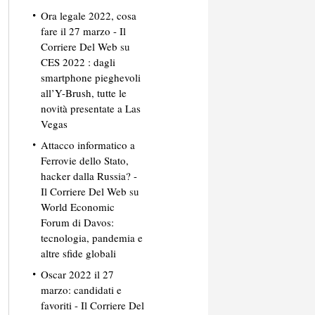
Ora legale 2022, cosa
fare il 27 marzo - Il
Corriere Del Web
su
CES 2022 : dagli
smartphone pieghevoli
all’Y-Brush, tutte le
novità presentate a Las
Vegas
Attacco informatico a
Ferrovie dello Stato,
hacker dalla Russia? -
Il Corriere Del Web
su
World Economic
Forum di Davos:
tecnologia, pandemia e
altre sfide globali
Oscar 2022 il 27
marzo: candidati e
favoriti - Il Corriere Del