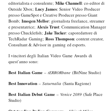
Mike Channell
editorialista e consulente;
: co-editor di
Lucy James
Outside Xbox;
: Senior Video Producer
presso GameSpot e Creative Producer presso Giant
Imogen Mellor
Bomb;
: giornalista freelance, streamer
Alexis Trust
e presentatrice;
: Communication Manager
Jake Tucker
presso Chucklefish;
: caporedattore di
Ross Thompson
TechRadar Gaming;
: content creator,
Consultant & Advisor in gaming ed esports.
I vincitori degli Italian Video Game Awards di
quest’anno sono:
Best Italian Game
–
tERRORbane
(BitNine Studio)
Best Innovation
–
Saturnalia
(Santa Ragione)
Best Italian Debut Game
–
Venice 2089
(Safe Place
Studio)