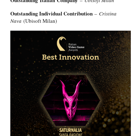
Outstanding Italian Company
–
Ubisoft Milan
Outstanding Individual Contribution
–
Cristina
Nava
(Ubisoft Milan)