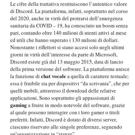
Le cifre della trattativa restituiscono l’autentico valore
di Discord. La piattaforma, infatti, soprattutto nel corso
del 2020, anche in virtù del protrarsi dell’emergenza
sanitaria da COVID – 19, ha conosciuto un boom senza
pari, contando oltre 140 milioni di utenti attivi al mese
ed utili che hanno superato i 130 milioni di dollari.
Nonostante i riflettori si siano accesi solo negli ultimi
giorni in virtù dell’interesse da parte di Microsoft,
Discord esiste già dal 13 maggio 2015, data di lancio
della prima versione del software. La piattaforma unisce
chat vocale
la funzione di
a quella di carattere testuale;
essa è fruibile sia per dispositivi “da scrivania”, che per
quelli mobili, attraverso il download delle relative
applicazioni. Sono soprattutto gli appassionati di
gaming
a fruire in modo notevole del software, grazie
al quale possono interagire con i loro gamer o titoli
preferiti. Infatti, Discord è dotato di diversi server,
ciascuno riservato alle singole preferenze, seguendo
un’organizzazione in “stanze”.