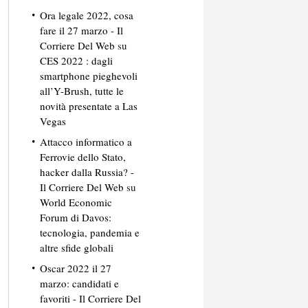
Ora legale 2022, cosa
fare il 27 marzo - Il
Corriere Del Web
su
CES 2022 : dagli
smartphone pieghevoli
all’Y-Brush, tutte le
novità presentate a Las
Vegas
Attacco informatico a
Ferrovie dello Stato,
hacker dalla Russia? -
Il Corriere Del Web
su
World Economic
Forum di Davos:
tecnologia, pandemia e
altre sfide globali
Oscar 2022 il 27
marzo: candidati e
favoriti - Il Corriere Del