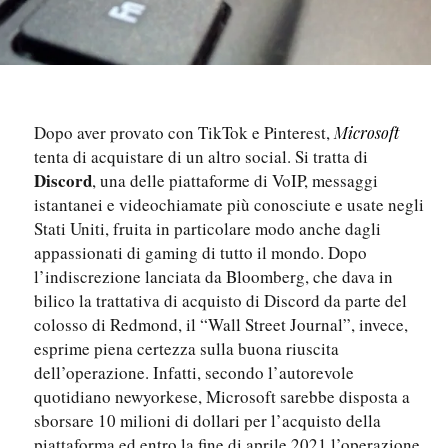
Dopo aver provato con TikTok e Pinterest,
Microsoft
tenta di acquistare di un altro social. Si tratta di
Discord
, una delle piattaforme di VoIP, messaggi
istantanei e videochiamate più conosciute e usate negli
Stati Uniti, fruita in particolare modo anche dagli
appassionati di gaming di tutto il mondo. Dopo
l’indiscrezione lanciata da Bloomberg, che dava in
bilico la trattativa di acquisto di Discord da parte del
colosso di Redmond, il “Wall Street Journal”, invece,
esprime piena certezza sulla buona riuscita
dell’operazione. Infatti, secondo l’autorevole
quotidiano newyorkese, Microsoft sarebbe disposta a
sborsare 10 milioni di dollari per l’acquisto della
piattaforma ed entro la fine di aprile 2021 l’operazione