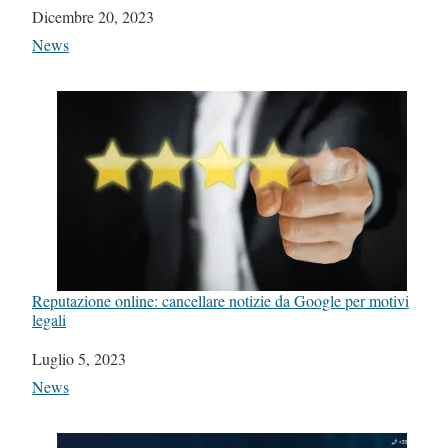
Data
Dicembre 20, 2023
In relazione a
News
Reputazione online: cancellare notizie da Google per motivi
legali
Data
Luglio 5, 2023
In relazione a
News