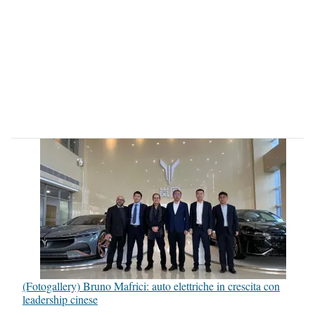
(Fotogallery) Bruno Mafrici: auto elettriche in crescita con
leadership cinese