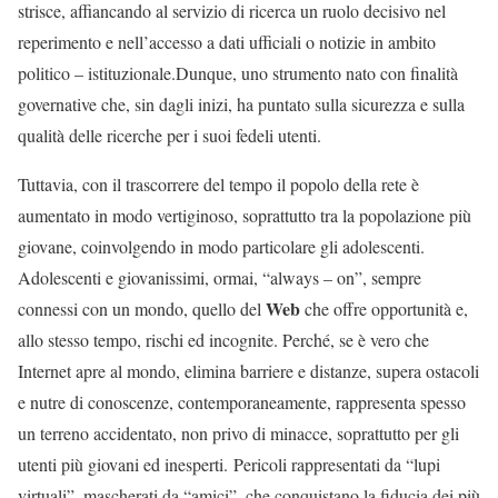
strisce, affiancando al servizio di ricerca un ruolo decisivo nel
reperimento e nell’accesso a dati ufficiali o notizie in ambito
politico – istituzionale.Dunque, uno strumento nato con finalità
governative che, sin dagli inizi, ha puntato sulla sicurezza e sulla
qualità delle ricerche per i suoi fedeli utenti.
Tuttavia, con il trascorrere del tempo il popolo della rete è
aumentato in modo vertiginoso, soprattutto tra la popolazione più
giovane, coinvolgendo in modo particolare gli adolescenti.
Adolescenti e giovanissimi, ormai, “always – on”, sempre
Web
connessi con un mondo, quello del
che offre opportunità e,
allo stesso tempo, rischi ed incognite. Perché, se è vero che
Internet apre al mondo, elimina barriere e distanze, supera ostacoli
e nutre di conoscenze, contemporaneamente, rappresenta spesso
un terreno accidentato, non privo di minacce, soprattutto per gli
utenti più giovani ed inesperti. Pericoli rappresentati da “lupi
virtuali”, mascherati da “amici”, che conquistano la fiducia dei più