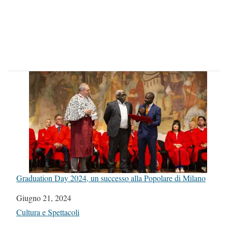
Graduation Day 2024, un successo alla Popolare di Milano
Data
Giugno 21, 2024
In relazione a
Cultura e Spettacoli