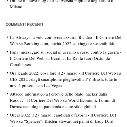
Online il nuovo blog dell’Università Popolare degli Studi di
Milano
COMMENTI RECENTI
Ita Airways in volo con livrea azzurra, il video - Il Corriere Del
Web
su
Booking.com, novità 2022 su viaggi e sostenibilità
Papa: messaggio sui social in ucraino e russo contro la guerra -
Il Corriere Del Web
su
Ucraina: La Rai fa fuori Orsini da
Cartabianca
Ora legale 2022, cosa fare il 27 marzo - Il Corriere Del Web
su
CES 2022 : dagli smartphone pieghevoli all’Y-Brush, tutte le
novità presentate a Las Vegas
Attacco informatico a Ferrovie dello Stato, hacker dalla
Russia? - Il Corriere Del Web
su
World Economic Forum di
Davos: tecnologia, pandemia e altre sfide globali
Oscar 2022 il 27 marzo: candidati e favoriti - Il Corriere Del
Web
su
“Spencer”: Kristen Stewart nei panni di Lady D. al