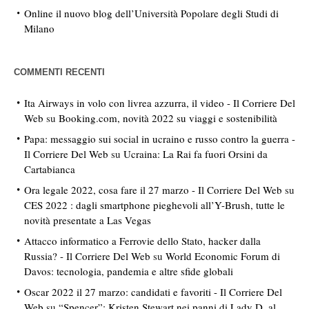
Online il nuovo blog dell’Università Popolare degli Studi di
Milano
COMMENTI RECENTI
Ita Airways in volo con livrea azzurra, il video - Il Corriere Del
Web
su
Booking.com, novità 2022 su viaggi e sostenibilità
Papa: messaggio sui social in ucraino e russo contro la guerra -
Il Corriere Del Web
su
Ucraina: La Rai fa fuori Orsini da
Cartabianca
Ora legale 2022, cosa fare il 27 marzo - Il Corriere Del Web
su
CES 2022 : dagli smartphone pieghevoli all’Y-Brush, tutte le
novità presentate a Las Vegas
Attacco informatico a Ferrovie dello Stato, hacker dalla
Russia? - Il Corriere Del Web
su
World Economic Forum di
Davos: tecnologia, pandemia e altre sfide globali
Oscar 2022 il 27 marzo: candidati e favoriti - Il Corriere Del
Web
su
“Spencer”: Kristen Stewart nei panni di Lady D. al