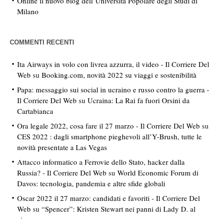
Online il nuovo blog dell’Università Popolare degli Studi di
Milano
COMMENTI RECENTI
Ita Airways in volo con livrea azzurra, il video - Il Corriere Del
Web
su
Booking.com, novità 2022 su viaggi e sostenibilità
Papa: messaggio sui social in ucraino e russo contro la guerra -
Il Corriere Del Web
su
Ucraina: La Rai fa fuori Orsini da
Cartabianca
Ora legale 2022, cosa fare il 27 marzo - Il Corriere Del Web
su
CES 2022 : dagli smartphone pieghevoli all’Y-Brush, tutte le
novità presentate a Las Vegas
Attacco informatico a Ferrovie dello Stato, hacker dalla
Russia? - Il Corriere Del Web
su
World Economic Forum di
Davos: tecnologia, pandemia e altre sfide globali
Oscar 2022 il 27 marzo: candidati e favoriti - Il Corriere Del
Web
su
“Spencer”: Kristen Stewart nei panni di Lady D. al