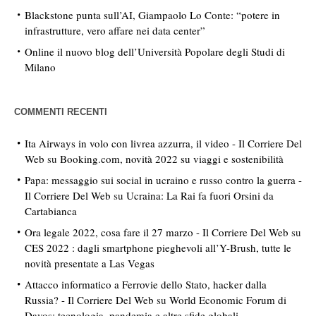
Blackstone punta sull’AI, Giampaolo Lo Conte: “potere in
infrastrutture, vero affare nei data center”
Online il nuovo blog dell’Università Popolare degli Studi di
Milano
COMMENTI RECENTI
Ita Airways in volo con livrea azzurra, il video - Il Corriere Del
Web
su
Booking.com, novità 2022 su viaggi e sostenibilità
Papa: messaggio sui social in ucraino e russo contro la guerra -
Il Corriere Del Web
su
Ucraina: La Rai fa fuori Orsini da
Cartabianca
Ora legale 2022, cosa fare il 27 marzo - Il Corriere Del Web
su
CES 2022 : dagli smartphone pieghevoli all’Y-Brush, tutte le
novità presentate a Las Vegas
Attacco informatico a Ferrovie dello Stato, hacker dalla
Russia? - Il Corriere Del Web
su
World Economic Forum di
Davos: tecnologia, pandemia e altre sfide globali