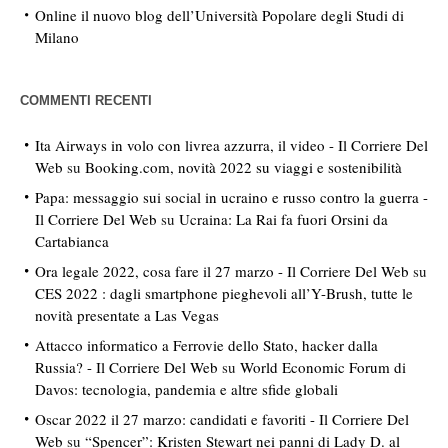
Online il nuovo blog dell’Università Popolare degli Studi di
Milano
COMMENTI RECENTI
Ita Airways in volo con livrea azzurra, il video - Il Corriere Del
Web
su
Booking.com, novità 2022 su viaggi e sostenibilità
Papa: messaggio sui social in ucraino e russo contro la guerra -
Il Corriere Del Web
su
Ucraina: La Rai fa fuori Orsini da
Cartabianca
Ora legale 2022, cosa fare il 27 marzo - Il Corriere Del Web
su
CES 2022 : dagli smartphone pieghevoli all’Y-Brush, tutte le
novità presentate a Las Vegas
Attacco informatico a Ferrovie dello Stato, hacker dalla
Russia? - Il Corriere Del Web
su
World Economic Forum di
Davos: tecnologia, pandemia e altre sfide globali
Oscar 2022 il 27 marzo: candidati e favoriti - Il Corriere Del
Web
su
“Spencer”: Kristen Stewart nei panni di Lady D. al