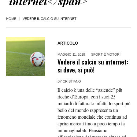
internet</span>
HOME
VEDERE IL CALCIO SU INTERNET
ARTICOLO
MAGGIO 11, 2018
SPORT E MOTORI
Vedere il calcio su internet:
si deve, si può!
BY
CRISTIANO
Il calcio è una delle “aziende” più
ricche d’Europa, con i suoi 25
miliardi di fatturato infatti, lo sport più
bello del mondo rappresenta un
fenomeno mondiale che continua ad
aprire mercati fino a poco tempo fa
inimmaginabili. Pensiamo
all’esplosione del mercato cinese ed