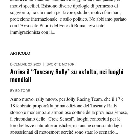
motivi specifici. Esistono diverse tipologie di permesso di
soggiorno, tra cui quelli per lavoro, studio, motivi familiari,
protezione internazionale, e asilo politico. Ne abbiamo parlato
con l’Avvocato Pitorri del Foro di Roma, avvocato
immigrazionista con il...
ARTICOLO
DICEMBRE 23, 2023
SPORT E MOTORI
Arriva il “Tuscany Rally” su asfalto, nei luoghi
mondiali
BY
EDITORE
Anno nuovo, rally nuovo, per Jolly Racing Team, che il 17 e
18 febbraio proporrà la prima edizione del Tuscany Rally
storico e moderno.Le armoniose colline della provincia senese,
il circondario delle “Crete Senesi”, luoghi conosciuti per le
loro bellezze naturali e artistiche, ma anche conosciuti dagli
appassionati di motorsport perché sono state lo scenario...