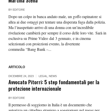
Martina Stella
BY
EDITORE
Dopo un colpo in banca andato male, un goffo rapinatore si
allea ai due ostaggi per tentare una disperata fuga dalla polizia.
Ma l’inaspettato arrivo di una donna con un’incredibile
rivelazione cambierà per sempre il corso delle loro vite. Sarà in
esclusiva su Prime Video dal 3 gennaio, e in cinema
selezionati con proiezioni evento, la divertente
commedia “Bang Bank –...
ARTICOLO
DICEMBRE 24, 2023
LEGAL
,
NEWS
Avvocato Pitorri: 5 step fondamentali per la
protezione internazionale
BY
EDITORE
Il permesso di soggiorno in Italia è un documento che
autorizza un cittadino straniero a soggiornare nel paese per