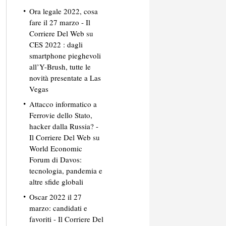
Ora legale 2022, cosa
fare il 27 marzo - Il
Corriere Del Web
su
CES 2022 : dagli
smartphone pieghevoli
all’Y-Brush, tutte le
novità presentate a Las
Vegas
Attacco informatico a
Ferrovie dello Stato,
hacker dalla Russia? -
Il Corriere Del Web
su
World Economic
Forum di Davos:
tecnologia, pandemia e
altre sfide globali
Oscar 2022 il 27
marzo: candidati e
favoriti - Il Corriere Del