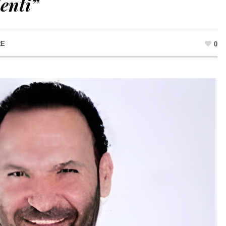
enti”
RE
0