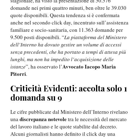
stagionale, ha visto la presentazione di 50.576
domande nei primi quattro minuti, ben oltre le 39.030
quote disponibili. Questa tendenza si è confermata
anche nel secondo click day, incentrato sull’assistenza
familiare e socio-sanitaria, con 11.363 domande per
9.500 posti disponibili. “
La piattaforma del Ministero
dell’Interno ha dovuto gestire un volume di accessi
senza precedenti, che ha portato a tempi di attesa più
lunghi, ma non ha impedito l’acquisizione delle
Avvocato Iacopo Maria
istanze
”, ha osservato l’
Pitorri
.
Criticità Evidenti: accolta solo 1
domanda su 9
Le cifre pubblicate dal Ministero dell’Interno rivelano
discrepanza notevole
una
tra le necessità del mercato
del lavoro italiano e le quote stabilite dal decreto.
Alcuni giornalisti hanno definito il click day una