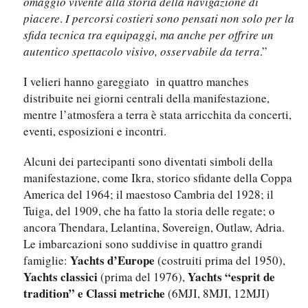
omaggio vivente alla storia della navigazione di
piacere
.
I percorsi costieri sono pensati non solo per la
sfida tecnica tra equipaggi, ma anche per offrire un
autentico spettacolo visivo, osservabile da terra
.”
I velieri hanno gareggiato in quattro manches
distribuite nei giorni centrali della manifestazione,
mentre l’atmosfera a terra è stata arricchita da concerti,
eventi, esposizioni e incontri.
Alcuni dei partecipanti sono diventati simboli della
manifestazione, come Ikra, storico sfidante della Coppa
America del 1964; il maestoso Cambria del 1928; il
Tuiga, del 1909, che ha fatto la storia delle regate; o
ancora Thendara, Lelantina, Sovereign, Outlaw, Adria.
Le imbarcazioni sono suddivise in quattro grandi
Yachts d’Europe
famiglie:
(costruiti prima del 1950),
Yachts classici
Yachts “esprit de
(prima del 1976),
tradition” e Classi metriche
(6MJI, 8MJI, 12MJI)