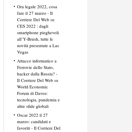
Ora legale 2022, cosa
fare il 27 marzo - Il
Corriere Del Web
su
CES 2022 : dagli
smartphone pieghevoli
all’Y-Brush, tutte le
novità presentate a Las
Vegas
Attacco informatico a
Ferrovie dello Stato,
hacker dalla Russia? -
Il Corriere Del Web
su
World Economic
Forum di Davos:
tecnologia, pandemia e
altre sfide globali
Oscar 2022 il 27
marzo: candidati e
favoriti - Il Corriere Del