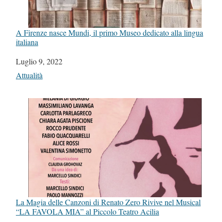
A Firenze nasce Mundi, il primo Museo dedicato alla lingua
italiana
Data
Luglio 9, 2022
In relazione a
Attualità
La Magia delle Canzoni di Renato Zero Rivive nel Musical
“LA FAVOLA MIA” al Piccolo Teatro Acilia