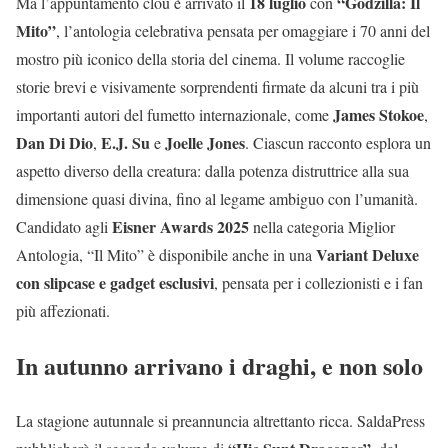
18 luglio
“Godzilla: Il
Ma l’appuntamento clou è arrivato il
con
Mito”
, l’antologia celebrativa pensata per omaggiare i 70 anni del
mostro più iconico della storia del cinema. Il volume raccoglie
storie brevi e visivamente sorprendenti firmate da alcuni tra i più
James Stokoe
importanti autori del fumetto internazionale, come
,
Dan Di Dio
E.J. Su
Joelle Jones
,
e
. Ciascun racconto esplora un
aspetto diverso della creatura: dalla potenza distruttrice alla sua
dimensione quasi divina, fino al legame ambiguo con l’umanità.
Eisner Awards 2025
Candidato agli
nella categoria Miglior
Variant Deluxe
Antologia, “Il Mito” è disponibile anche in una
con slipcase e gadget esclusivi
, pensata per i collezionisti e i fan
più affezionati.
In autunno arrivano i draghi, e non solo
La stagione autunnale si preannuncia altrettanto ricca. SaldaPress