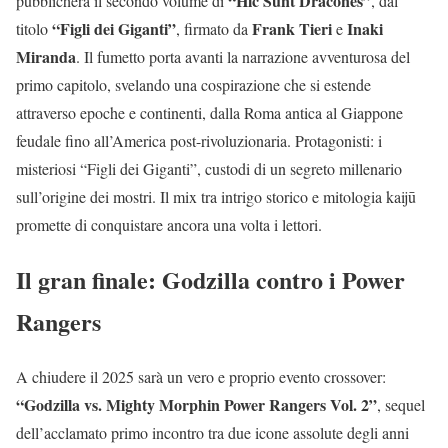
“Hic Sunt Dracones”
pubblicherà il secondo volume di
, dal
“Figli dei Giganti”
Frank Tieri
Inaki
titolo
, firmato da
e
Miranda
. Il fumetto porta avanti la narrazione avventurosa del
primo capitolo, svelando una cospirazione che si estende
attraverso epoche e continenti, dalla Roma antica al Giappone
feudale fino all’America post-rivoluzionaria. Protagonisti: i
misteriosi “Figli dei Giganti”, custodi di un segreto millenario
sull’origine dei mostri. Il mix tra intrigo storico e mitologia kaijū
promette di conquistare ancora una volta i lettori.
Il gran finale: Godzilla contro i Power
Rangers
A chiudere il 2025 sarà un vero e proprio evento crossover:
“Godzilla vs. Mighty Morphin Power Rangers Vol. 2”
, sequel
dell’acclamato primo incontro tra due icone assolute degli anni