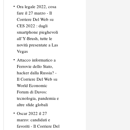
Ora legale 2022, cosa
fare il 27 marzo - Il
Corriere Del Web
su
CES 2022 : dagli
smartphone pieghevoli
all’Y-Brush, tutte le
novità presentate a Las
Vegas
Attacco informatico a
Ferrovie dello Stato,
hacker dalla Russia? -
Il Corriere Del Web
su
World Economic
Forum di Davos:
tecnologia, pandemia e
altre sfide globali
Oscar 2022 il 27
marzo: candidati e
favoriti - Il Corriere Del