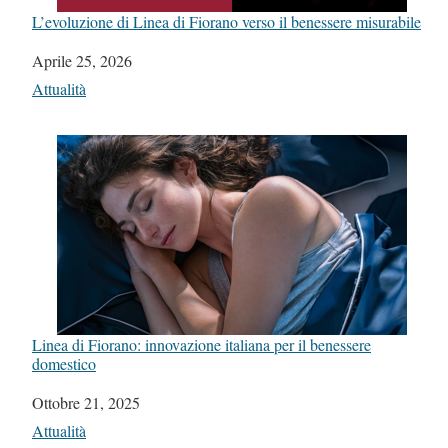
L’evoluzione di Linea di Fiorano verso il benessere misurabile
Data
Aprile 25, 2026
In relazione a
Attualità
Linea di Fiorano: innovazione italiana per il benessere
domestico
Data
Ottobre 21, 2025
In relazione a
Attualità