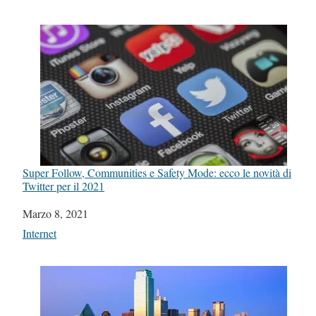
Super Follow, Communities e Safety Mode: ecco le novità di
Twitter per il 2021
Data
Marzo 8, 2021
In relazione a
Internet