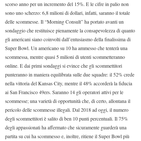
scorso anno per un incremento del 15%. E le cifre in palio non
sono uno scherzo: 6,8 milioni di dollari, infatti, saranno il totale
delle scommesse. Il “Morning Consult” ha portato avanti un
sondaggio che restituisce pienamente la consapevolezza di quanto
gli americani siano coinvolti dall’entusiasmo della finalissima di
Super Bowl. Un americano su 10 ha ammesso che tenterà una
scommessa, mentre quasi 5 milioni di utenti scommetteranno
online. E dai primi sondaggi si evince che gli scommettitori
punteranno in maniera equilibrata sulle due squadre: il 52% crede
nella vittoria del Kansas City, mentre il 48% accorderà la fiducia
ai San Francisco 49ers. Saranno 14 gli operatori attivi per le
scommesse; una varietà di opportunità che, di certo, allontana il
pericolo delle scommesse illegali. Dal 2018 ad oggi, il numero
degli scommettitori è salito di ben 10 punti percentuali. Il 75%
degli appassionati ha affermato che sicuramente guarderà una
partita su cui ha scommesso e, inoltre, ritiene il Super Bowl più