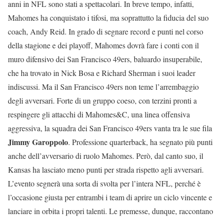
anni in NFL sono stati a spettacolari. In breve tempo, infatti,
Mahomes ha conquistato i tifosi, ma soprattutto la fiducia del suo
coach, Andy Reid. In grado di segnare record e punti nel corso
della stagione e dei playoff, Mahomes dovrà fare i conti con il
muro difensivo dei San Francisco 49ers, baluardo insuperabile,
che ha trovato in Nick Bosa e Richard Sherman i suoi leader
indiscussi. Ma il San Francisco 49ers non teme l’arrembaggio
degli avversari. Forte di un gruppo coeso, con terzini pronti a
respingere gli attacchi di Mahomes&C, una linea offensiva
aggressiva, la squadra dei San Francisco 49ers vanta tra le sue fila
Jimmy Garoppolo
. Professione quarterback, ha segnato più punti
anche dell’avversario di ruolo Mahomes. Però, dal canto suo, il
Kansas ha lasciato meno punti per strada rispetto agli avversari.
L’evento segnerà una sorta di svolta per l’intera NFL, perché è
l’occasione giusta per entrambi i team di aprire un ciclo vincente e
lanciare in orbita i propri talenti. Le premesse, dunque, raccontano