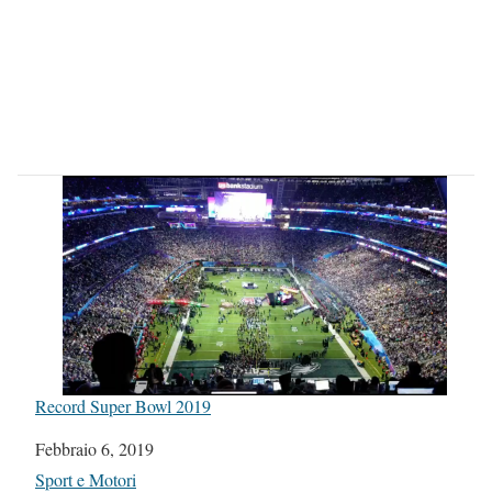
Record Super Bowl 2019
Data
Febbraio 6, 2019
In relazione a
Sport e Motori