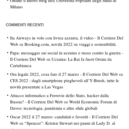
Online il nuovo blog dell’Università Popolare degli Studi di
Milano
COMMENTI RECENTI
Ita Airways in volo con livrea azzurra, il video - Il Corriere Del
Web
su
Booking.com, novità 2022 su viaggi e sostenibilità
Papa: messaggio sui social in ucraino e russo contro la guerra -
Il Corriere Del Web
su
Ucraina: La Rai fa fuori Orsini da
Cartabianca
Ora legale 2022, cosa fare il 27 marzo - Il Corriere Del Web
su
CES 2022 : dagli smartphone pieghevoli all’Y-Brush, tutte le
novità presentate a Las Vegas
Attacco informatico a Ferrovie dello Stato, hacker dalla
Russia? - Il Corriere Del Web
su
World Economic Forum di
Davos: tecnologia, pandemia e altre sfide globali
Oscar 2022 il 27 marzo: candidati e favoriti - Il Corriere Del
Web
su
“Spencer”: Kristen Stewart nei panni di Lady D. al