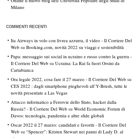
Online il nuovo blog dell’Università Popolare degli Studi di
Milano
COMMENTI RECENTI
Ita Airways in volo con livrea azzurra, il video - Il Corriere Del
Web
su
Booking.com, novità 2022 su viaggi e sostenibilità
Papa: messaggio sui social in ucraino e russo contro la guerra -
Il Corriere Del Web
su
Ucraina: La Rai fa fuori Orsini da
Cartabianca
Ora legale 2022, cosa fare il 27 marzo - Il Corriere Del Web
su
CES 2022 : dagli smartphone pieghevoli all’Y-Brush, tutte le
novità presentate a Las Vegas
Attacco informatico a Ferrovie dello Stato, hacker dalla
Russia? - Il Corriere Del Web
su
World Economic Forum di
Davos: tecnologia, pandemia e altre sfide globali
Oscar 2022 il 27 marzo: candidati e favoriti - Il Corriere Del
Web
su
“Spencer”: Kristen Stewart nei panni di Lady D. al