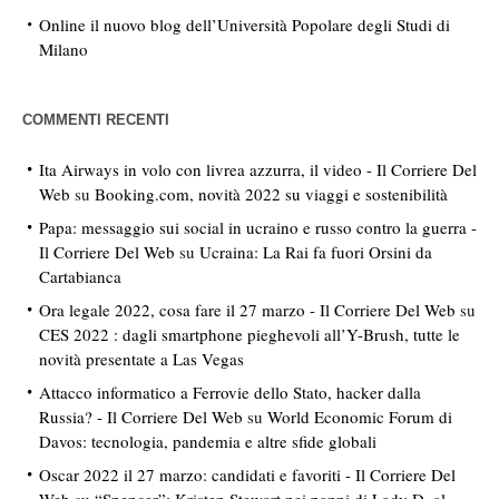
Online il nuovo blog dell’Università Popolare degli Studi di
Milano
COMMENTI RECENTI
Ita Airways in volo con livrea azzurra, il video - Il Corriere Del
Web
su
Booking.com, novità 2022 su viaggi e sostenibilità
Papa: messaggio sui social in ucraino e russo contro la guerra -
Il Corriere Del Web
su
Ucraina: La Rai fa fuori Orsini da
Cartabianca
Ora legale 2022, cosa fare il 27 marzo - Il Corriere Del Web
su
CES 2022 : dagli smartphone pieghevoli all’Y-Brush, tutte le
novità presentate a Las Vegas
Attacco informatico a Ferrovie dello Stato, hacker dalla
Russia? - Il Corriere Del Web
su
World Economic Forum di
Davos: tecnologia, pandemia e altre sfide globali
Oscar 2022 il 27 marzo: candidati e favoriti - Il Corriere Del
Web
su
“Spencer”: Kristen Stewart nei panni di Lady D. al