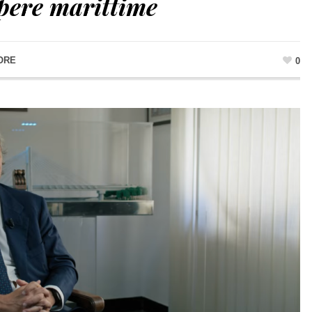
opere marittime
ORE
0