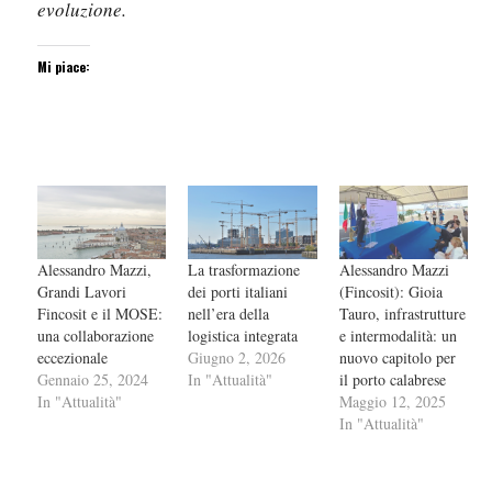
evoluzione.
Mi piace:
Alessandro Mazzi,
La trasformazione
Alessandro Mazzi
Grandi Lavori
dei porti italiani
(Fincosit): Gioia
Fincosit e il MOSE:
nell’era della
Tauro, infrastrutture
una collaborazione
logistica integrata
e intermodalità: un
eccezionale
Giugno 2, 2026
nuovo capitolo per
Gennaio 25, 2024
In "Attualità"
il porto calabrese
In "Attualità"
Maggio 12, 2025
In "Attualità"