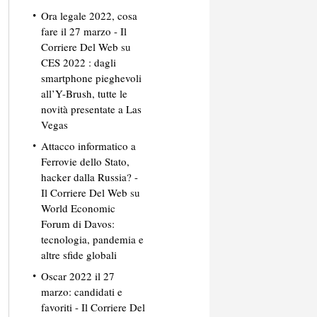
Ora legale 2022, cosa
fare il 27 marzo - Il
Corriere Del Web
su
CES 2022 : dagli
smartphone pieghevoli
all’Y-Brush, tutte le
novità presentate a Las
Vegas
Attacco informatico a
Ferrovie dello Stato,
hacker dalla Russia? -
Il Corriere Del Web
su
World Economic
Forum di Davos:
tecnologia, pandemia e
altre sfide globali
Oscar 2022 il 27
marzo: candidati e
favoriti - Il Corriere Del