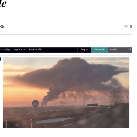
le
RE
0