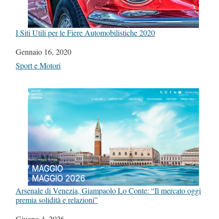
I Siti Utili per le Fiere Automobilistiche 2020
Data
Gennaio 16, 2020
In relazione a
Sport e Motori
Arsenale di Venezia, Giampaolo Lo Conte: “Il mercato oggi
premia solidità e relazioni”
Data
Giugno 4, 2026