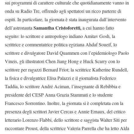
sui programmi di carattere culturale che quotidianamente vanno in
onda su Radio Tre, offrendo agli spettatori un ricco parterre di
ospiti. In particolare, la giornata è stata inaugurata dall’intervento
Samantha Cristoforetti,
dell’astronauta
a cui hanno fatto
seguito: lo scrittore e antropologo indiano Amitav Gosh, la
scrittrice e commentatrice politica egiziana Ahdaf Soueif, lo
scrittore e divulgatore David Quammen con l’epidemiologo Paolo
Vineis, gli illustratori Chen Jiang Hong e Huck Scarry con lo
scrittore per ragazzi Bernard Friot; la scrittrice Katherine Rundell,
la fisica e divulgatrice Elisa Palazzi e il giornalista Federico
Taddia, lo scrittore André Aciman, l’insegnante di Rebibbia e
presidente del CESP Anna Grazia Stammati e lo studente
Francesco Sorrentino. Inoltre, la giornata si è completata con la
presenza degli scrittori Javier Cercas e Annie Ernaux, del critico
letterario Lorenzo Flabbi, dello scrittore e saggista Walter Siti per
raccontare Proust, della scrittrice Valeria Parrella che ha letto Alda