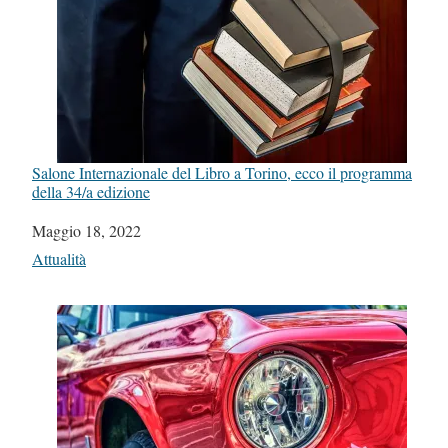
Salone Internazionale del Libro a Torino, ecco il programma
della 34/a edizione
Data
Maggio 18, 2022
In relazione a
Attualità