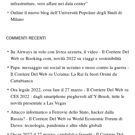
infrastrutture, vero affare nei data center”
Online il nuovo blog dell’Università Popolare degli Studi di
Milano
COMMENTI RECENTI
Ita Airways in volo con livrea azzurra, il video - Il Corriere Del
Web
su
Booking.com, novità 2022 su viaggi e sostenibilità
Papa: messaggio sui social in ucraino e russo contro la guerra -
Il Corriere Del Web
su
Ucraina: La Rai fa fuori Orsini da
Cartabianca
Ora legale 2022, cosa fare il 27 marzo - Il Corriere Del Web
su
CES 2022 : dagli smartphone pieghevoli all’Y-Brush, tutte le
novità presentate a Las Vegas
Attacco informatico a Ferrovie dello Stato, hacker dalla
Russia? - Il Corriere Del Web
su
World Economic Forum di
Davos: tecnologia, pandemia e altre sfide globali
Oscar 2022 il 27 marzo: candidati e favoriti - Il Corriere Del