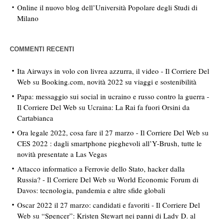
Online il nuovo blog dell’Università Popolare degli Studi di
Milano
COMMENTI RECENTI
Ita Airways in volo con livrea azzurra, il video - Il Corriere Del
Web
su
Booking.com, novità 2022 su viaggi e sostenibilità
Papa: messaggio sui social in ucraino e russo contro la guerra -
Il Corriere Del Web
su
Ucraina: La Rai fa fuori Orsini da
Cartabianca
Ora legale 2022, cosa fare il 27 marzo - Il Corriere Del Web
su
CES 2022 : dagli smartphone pieghevoli all’Y-Brush, tutte le
novità presentate a Las Vegas
Attacco informatico a Ferrovie dello Stato, hacker dalla
Russia? - Il Corriere Del Web
su
World Economic Forum di
Davos: tecnologia, pandemia e altre sfide globali
Oscar 2022 il 27 marzo: candidati e favoriti - Il Corriere Del
Web
su
“Spencer”: Kristen Stewart nei panni di Lady D. al