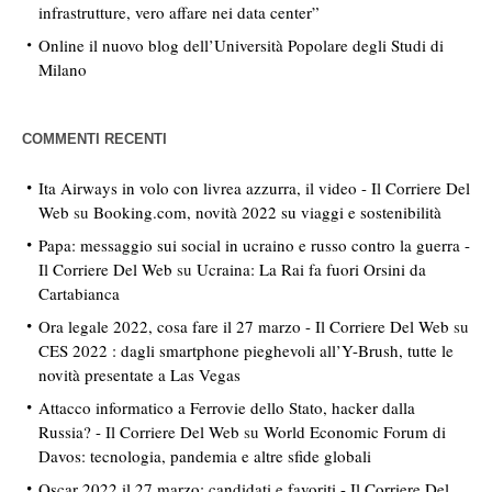
infrastrutture, vero affare nei data center”
Online il nuovo blog dell’Università Popolare degli Studi di
Milano
COMMENTI RECENTI
Ita Airways in volo con livrea azzurra, il video - Il Corriere Del
Web
su
Booking.com, novità 2022 su viaggi e sostenibilità
Papa: messaggio sui social in ucraino e russo contro la guerra -
Il Corriere Del Web
su
Ucraina: La Rai fa fuori Orsini da
Cartabianca
Ora legale 2022, cosa fare il 27 marzo - Il Corriere Del Web
su
CES 2022 : dagli smartphone pieghevoli all’Y-Brush, tutte le
novità presentate a Las Vegas
Attacco informatico a Ferrovie dello Stato, hacker dalla
Russia? - Il Corriere Del Web
su
World Economic Forum di
Davos: tecnologia, pandemia e altre sfide globali
Oscar 2022 il 27 marzo: candidati e favoriti - Il Corriere Del