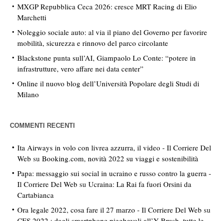
MXGP Repubblica Ceca 2026: cresce MRT Racing di Elio
Marchetti
Noleggio sociale auto: al via il piano del Governo per favorire
mobilità, sicurezza e rinnovo del parco circolante
Blackstone punta sull’AI, Giampaolo Lo Conte: “potere in
infrastrutture, vero affare nei data center”
Online il nuovo blog dell’Università Popolare degli Studi di
Milano
COMMENTI RECENTI
Ita Airways in volo con livrea azzurra, il video - Il Corriere Del
Web
su
Booking.com, novità 2022 su viaggi e sostenibilità
Papa: messaggio sui social in ucraino e russo contro la guerra -
Il Corriere Del Web
su
Ucraina: La Rai fa fuori Orsini da
Cartabianca
Ora legale 2022, cosa fare il 27 marzo - Il Corriere Del Web
su
CES 2022 : dagli smartphone pieghevoli all’Y-Brush, tutte le